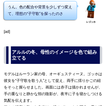
うん。色の配合や背景を少しずつ変え
て、理想の“子守歌”を探ったのさ
レゴッホ
[ad]
アルルの冬、母性のイメージを色で組み
立てる
モデルはルーラン家の母、オーギュスティーヌ。ゴッホは
彼女を“子守歌を歌う人”として捉え、両手に揺りかごの紐
をそっと握らせました。画面には赤子は描かれませんが、
手の重なりと静かな頬の陰影が、夜半に子を寝かしつける
気配を伝えます。