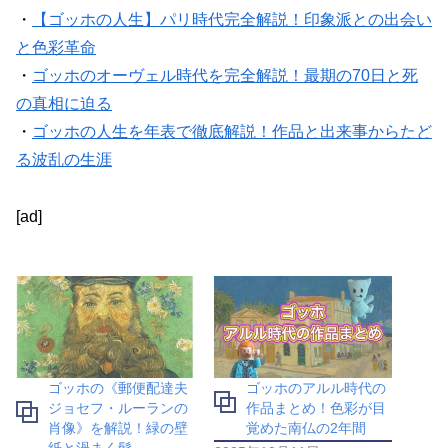
・
【ゴッホの人生】パリ時代完全解説！印象派との出会い
と色彩革命
・
ゴッホのオーヴェル時代を完全解説！最期の70日と死
の真相に迫る
・
ゴッホの人生を年表で徹底解説！作品と出来事からたど
る波乱の生涯
[ad]
ゴッホの《郵便配達夫
ゴッホのアルル時代の
ジョセフ・ルーランの
作品まとめ！色彩が目
肖像》を解説！緑の壁
覚めた南仏の2年間
紙と渦まく髭