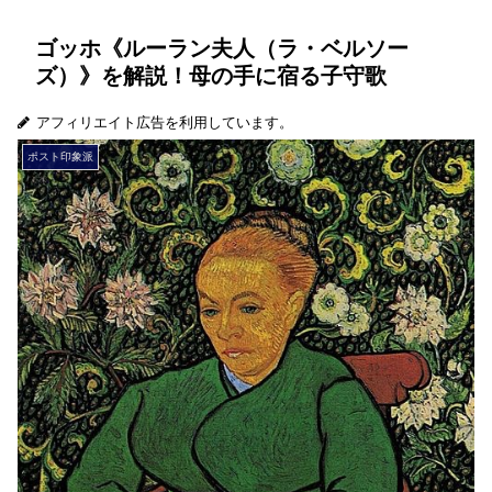
ゴッホ《ルーラン夫人（ラ・ベルソー
ズ）》を解説！母の手に宿る子守歌
アフィリエイト広告を利用しています。
ポスト印象派