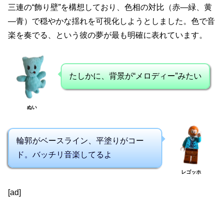
三連の“飾り壁”を構想しており、色相の対比（赤—緑、黄
—青）で穏やかな揺れを可視化しようとしました。色で音
楽を奏でる、という彼の夢が最も明確に表れています。
たしかに、背景が“メロディー”みたい
ぬい
輪郭がベースライン、平塗りがコー
ド。バッチリ音楽してるよ
レゴッホ
[ad]