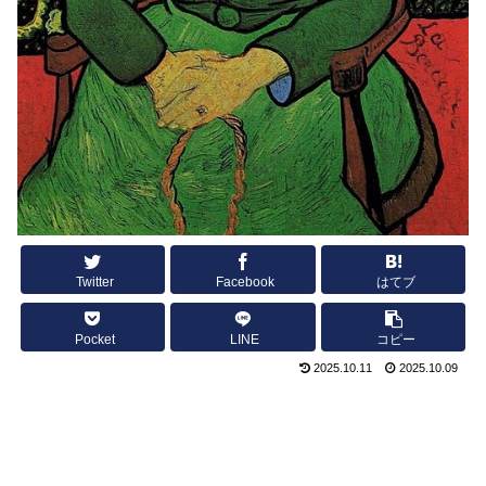
Twitter
Facebook
はてブ
Pocket
LINE
コピー
2025.10.11
2025.10.09