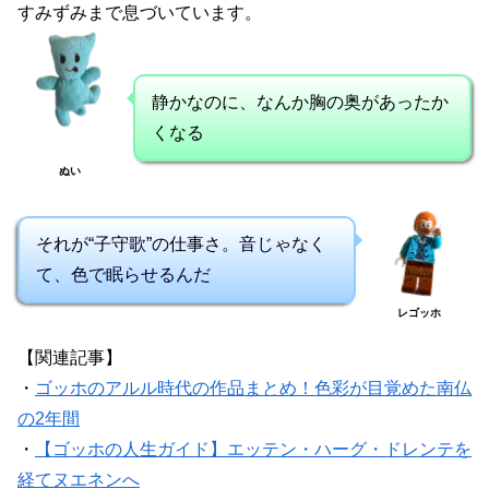
すみずみまで息づいています。
静かなのに、なんか胸の奥があったか
くなる
ぬい
それが“子守歌”の仕事さ。音じゃなく
て、色で眠らせるんだ
レゴッホ
【関連記事】
・
ゴッホのアルル時代の作品まとめ！色彩が目覚めた南仏
の2年間
・
【ゴッホの人生ガイド】エッテン・ハーグ・ドレンテを
経てヌエネンへ