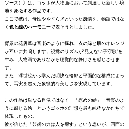
ソーズ）》は、ゴッホが人物画において到達した新しい境
地を象徴する作品です。
ここで彼は、母性ややすらぎといった感情を、物語ではな
く
色と線のハーモニー
で表そうとしました。
背景の花唐草は音楽のように揺れ、衣の緑と肌のオレンジ
が互いに共鳴します。視覚のリズムが“見えない子守歌”を
生み、人物画でありながら聴覚的な静けさを感じさせま
す。
また、浮世絵から学んだ明快な輪郭と平面的な構成によっ
て、写実を超えた象徴的な美しさを実現しています。
この作品は単なる肖像ではなく、「慰めの絵」「音楽のよ
うに感じる絵」というゴッホの理想を最も純粋なかたちで
体現したもの。
彼が信じた「芸術の力は人を癒す」という思いが、画面の