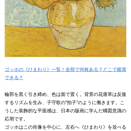
ゴッホの《ひまわり》一覧！全部で何枚ある？どこで鑑賞
できる？
輪郭を黒く引き締め、色は面で置く。背景の花唐草は反復
するリズムを生み、子守歌の“拍子”のように働きます。こ
うした装飾的な平面感は、日本の版画に学んだ構図意識の
応用です。
ゴッホはこの肖像を中心に、左右へ《ひまわり》を並べる