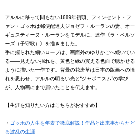
アルルに移って間もない1889年初頭、フィンセント・フ
ァン・ゴッホは郵便配達夫ジョゼフ・ルーランの妻、オー
ギュスティーヌ・ルーランをモデルに、連作《ラ・ベルソ
ーズ（子守歌）》を描きました。
手に握られた細いロープは、画面外のゆりかごへ続いてい
る——見えない揺れを、黄色と緑の震える色面で聴かせる
ように描いた一作です。背景の花唐草は日本の版画への憧
れを思わせ、アルルの明るい光と“ジャポニスム”の学び
が、人物画にまで届いたことを伝えます。
【生涯を知りたい方はこちらがおすすめ】
・
ゴッホの人生を年表で徹底解説！作品と出来事からたど
る波乱の生涯