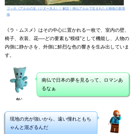
ゴッホ《アルルの女（ジヌー夫人）》解説！南仏アルルで生まれた人物画の新境
地
《ラ・ムスメ》はその中心に置かれる一枚で、室内の壁、
椅子、衣装、花──どの要素も“模様”として機能し、人物の
内側に静かさを、外側に鮮烈な色の響きを生み出していま
す。
南仏で日本の夢を見るって、ロマンあ
るなぁ
ぬい
現地の光が強いから、遠い憧れともち
ゃんと混ざるんだ