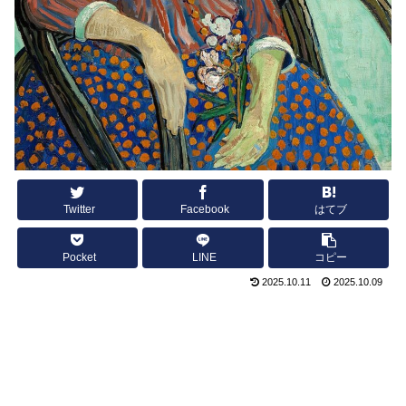
Twitter
Facebook
はてブ
Pocket
LINE
コピー
2025.10.11
2025.10.09