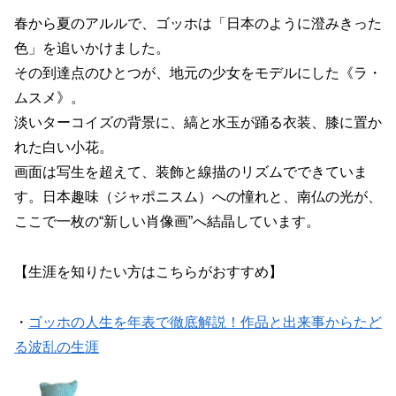
春から夏のアルルで、ゴッホは「日本のように澄みきった
色」を追いかけました。
その到達点のひとつが、地元の少女をモデルにした《ラ・
ムスメ》。
淡いターコイズの背景に、縞と水玉が踊る衣装、膝に置か
れた白い小花。
画面は写生を超えて、装飾と線描のリズムでできていま
す。日本趣味（ジャポニスム）への憧れと、南仏の光が、
ここで一枚の“新しい肖像画”へ結晶しています。
【生涯を知りたい方はこちらがおすすめ】
・
ゴッホの人生を年表で徹底解説！作品と出来事からたど
る波乱の生涯