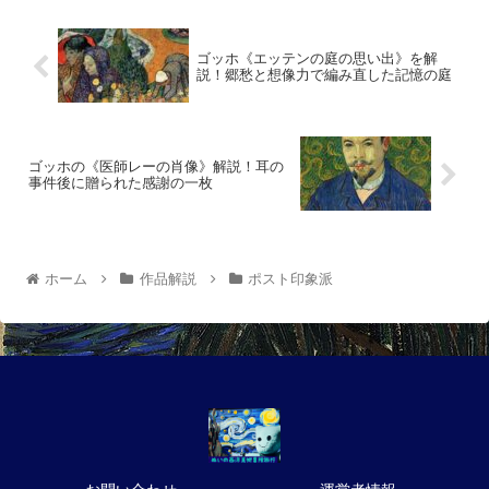
ゴッホ《エッテンの庭の思い出》を解
説！郷愁と想像力で編み直した記憶の庭
ゴッホの《医師レーの肖像》解説！耳の
事件後に贈られた感謝の一枚
ホーム
作品解説
ポスト印象派