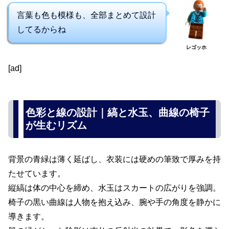
言葉も色も模様も、全部まとめて設計
してるからね
レゴッホ
[ad]
色彩と線の設計｜縞と水玉、曲線の椅子
が生むリズム
背景の青緑は薄く延ばし、衣装には硬めの筆致で厚みを持
たせています。
縦縞は体の中心を締め、水玉はスカートの広がりを強調。
椅子の黒い曲線は人物を抱え込み、腕や手の角度を静かに
導きます。