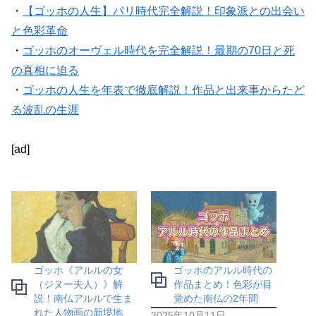
・
【ゴッホの人生】パリ時代完全解説！印象派との出会い
と色彩革命
・
ゴッホのオーヴェル時代を完全解説！最期の70日と死
の真相に迫る
・
ゴッホの人生を年表で徹底解説！作品と出来事からたど
る波乱の生涯
[ad]
ゴッホ《アルルの女
ゴッホのアルル時代の
（ジヌー夫人）》解
作品まとめ！色彩が目
説！南仏アルルで生ま
覚めた南仏の2年間
れた人物画の新境地
2025年10月11日