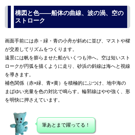
構図と色――船体の曲線、波の渦、空の
ストローク
画面手前には赤・緑・青の小舟が斜めに並び、マストや櫂
が交差してリズムをつくります。
遠景には帆を膨らませた船がいくつも沖へ。空は短いスト
ロークが円弧を描くように走り、砂浜の斜線は海へと視線
を導きます。
補色関係（赤×緑、青×黄）を積極的にぶつけ、地中海の
まばゆい光量を色の対比で鳴らす。輪郭線はやや強く、形
を明快に押さえています。
筆あとまで躍ってる！