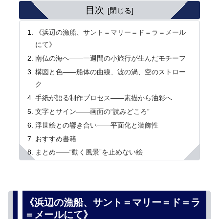
目次
《浜辺の漁船、サント＝マリー＝ド＝ラ＝メール
にて》
南仏の海へ――一週間の小旅行が生んだモチーフ
構図と色――船体の曲線、波の渦、空のストロー
ク
手紙が語る制作プロセス――素描から油彩へ
文字とサイン――画面の“読みどころ”
浮世絵との響き合い――平面化と装飾性
おすすめ書籍
まとめ――“動く風景”を止めない絵
《浜辺の漁船、サント＝マリー＝ド＝ラ
＝メールにて》