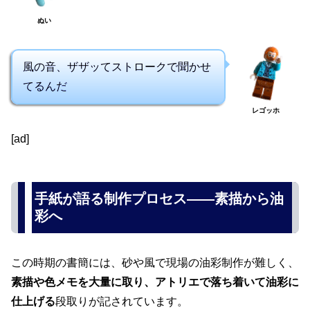
ぬい
風の音、ザザッてストロークで聞かせ
てるんだ
レゴッホ
[ad]
手紙が語る制作プロセス――素描から油
彩へ
この時期の書簡には、砂や風で現場の油彩制作が難しく、
素描や色メモを大量に取り、アトリエで落ち着いて油彩に
仕上げる
段取りが記されています。