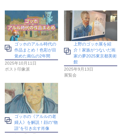
ゴッホのアルル時代の
上野のゴッホ展を紹
作品まとめ！色彩が目
介！家族がつないだ画
覚めた南仏の2年間
家の夢2025東京都美術
館
2025年10月11日
ポスト印象派
2025年9月13日
展覧会
ゴッホの《アルルの老
婦人》を解説！顔の“物
語”を引き出す肖像