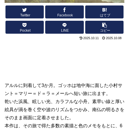
Twitter
Facebook
はてブ
Pocket
LINE
コピー
2025.10.11
2025.10.08
アルルに到着して3か月。ゴッホは地中海に面した小村サ
ント＝マリー＝ド＝ラ＝メールへ短い旅に出ます。
乾いた浜風、眩しい光、カラフルな小舟。素早い線と厚い
絵具が渦を巻く空や波のリズムをつかみ、南仏の明るさを
そのまま画面に定着させました。
本作は、その旅で得た多数の素描と色のメモをもとに、6