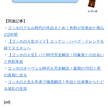
レゴッホ
【関連記事】
・
ゴッホのアルル時代の作品まとめ！色彩が目覚めた南仏
の2年間
・
【ゴッホの人生ガイド】エッテン・ハーグ・ドレンテを
経てヌエネンへ
・
【ゴッホの人生】パリ時代完全解説！印象派との出会い
と色彩革命
・
ゴッホのオーヴェル時代を完全解説！最期の70日と死
の真相に迫る
・
ゴッホの人生を年表で徹底解説！作品と出来事からたど
る波乱の生涯
[ad]