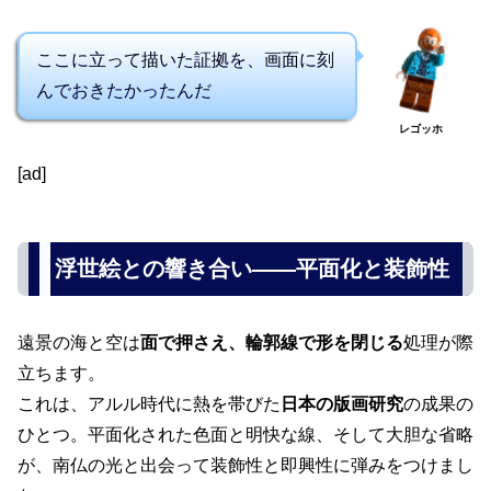
ここに立って描いた証拠を、画面に刻
んでおきたかったんだ
レゴッホ
[ad]
浮世絵との響き合い――平面化と装飾性
遠景の海と空は
面で押さえ、輪郭線で形を閉じる
処理が際
立ちます。
これは、アルル時代に熱を帯びた
日本の版画研究
の成果の
ひとつ。平面化された色面と明快な線、そして大胆な省略
が、南仏の光と出会って装飾性と即興性に弾みをつけまし