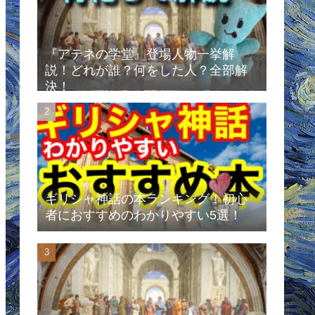
『アテネの学堂』登場人物一挙解
説！どれが誰？何をした人？全部解
決！
ギリシャ神話の本ランキング！初心
者におすすめのわかりやすい5選！