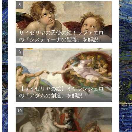
サイゼリヤの天使の絵！ラファエロ
の『システィーナの聖母』を解説！
【サイゼリヤの絵】ミケランジェロ
の『アダムの創造』を解説！