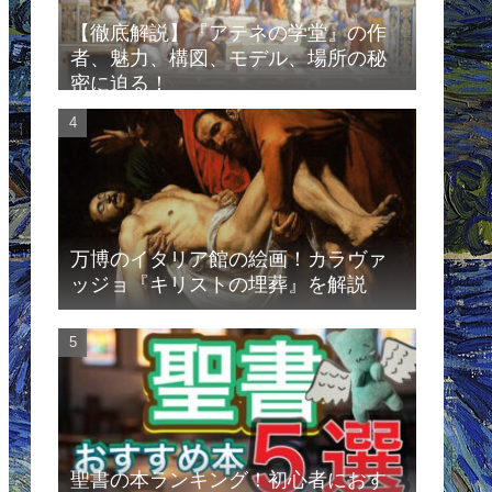
【徹底解説】『アテネの学堂』の作
者、魅力、構図、モデル、場所の秘
密に迫る！
万博のイタリア館の絵画！カラヴァ
ッジョ『キリストの埋葬』を解説
聖書の本ランキング！初心者におす