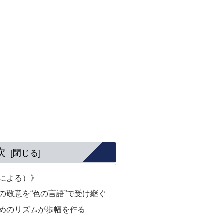
次
による）》
の敬意を“色の言語”で受け継ぐ
めのリズムが歩幅を作る