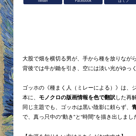
Twitter
Facebook
はてブ
大股で畑を横切る男が、手から種を放りなが
背後では牛が鋤を引き、空には淡い光がゆっ
ゴッホの《種まく人（ミレーによる）》は、
本に、
モノクロの版画情報を色で翻訳
した再
同じ主題でも、ゴッホは黒い陰影に頼らず、
で、真っ只中の“動き”と“時間”を描き出しまし