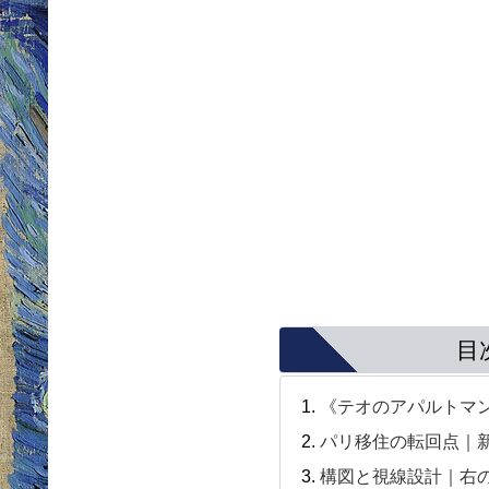
目
《テオのアパルトマ
パリ移住の転回点｜新
構図と視線設計｜右の