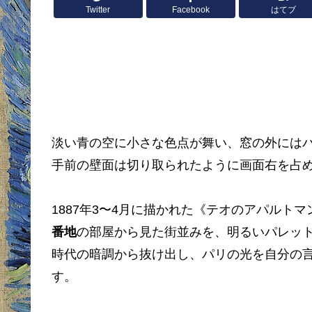
Twitter
Facebook
はてブ
淡い青の空に小さな色点が舞い、窓の外には
手前の壁面は切り取られたように画面右を占
1887年3〜4月に描かれた《テオのアパルト
番地
の部屋から見た街並みを、明るいパレッ
時代の暗調から抜け出し、パリの光を自分の
す。