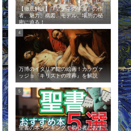
【徹底解説】『アテネの学堂』の作
者、魅力、構図、モデル、場所の秘
密に迫る！
万博のイタリア館の絵画！カラヴァ
ッジョ『キリストの埋葬』を解説
聖書の本ランキング！初心者におす