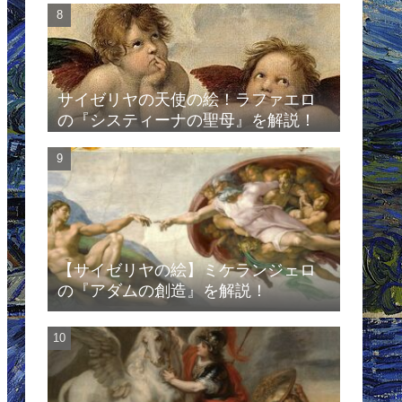
サイゼリヤの天使の絵！ラファエロ
の『システィーナの聖母』を解説！
【サイゼリヤの絵】ミケランジェロ
の『アダムの創造』を解説！