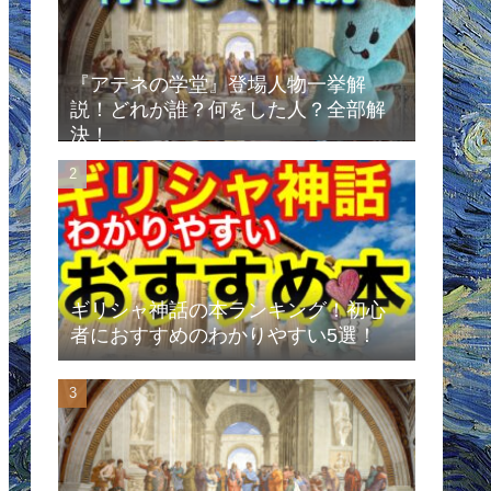
『アテネの学堂』登場人物一挙解
説！どれが誰？何をした人？全部解
決！
ギリシャ神話の本ランキング！初心
者におすすめのわかりやすい5選！