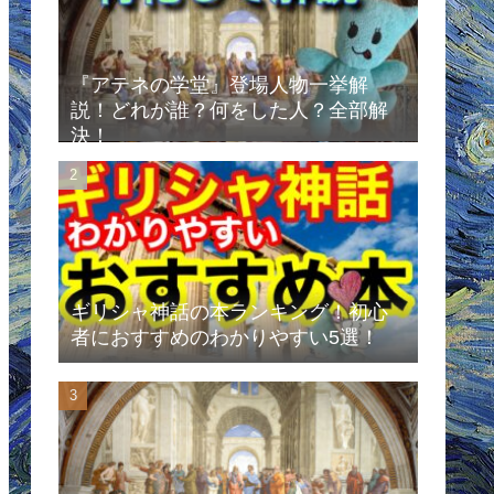
『アテネの学堂』登場人物一挙解
説！どれが誰？何をした人？全部解
決！
ギリシャ神話の本ランキング！初心
者におすすめのわかりやすい5選！