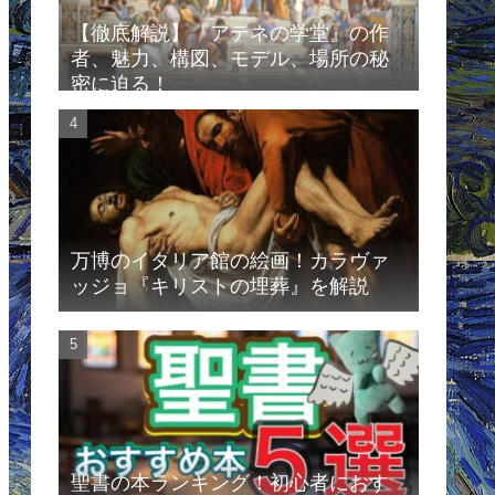
【徹底解説】『アテネの学堂』の作
者、魅力、構図、モデル、場所の秘
密に迫る！
万博のイタリア館の絵画！カラヴァ
ッジョ『キリストの埋葬』を解説
聖書の本ランキング！初心者におす