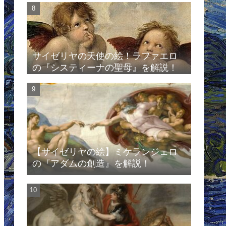
サイゼリヤの天使の絵！ラファエロ
の『システィーナの聖母』を解説！
【サイゼリヤの絵】ミケランジェロ
の『アダムの創造』を解説！