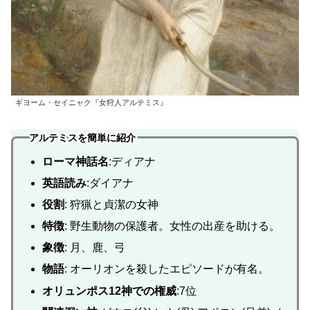
ギヨーム・セイニャク『女狩人アルテミス』
アルテミスを簡単に紹介
ローマ神話名
:ディアナ
英語読み
:ダイアナ
役割
: 狩猟と貞潔の女神
特徴
: 野生動物の保護者。女性の出産を助ける。
象徴
: 月、鹿、弓
物語
: オーリオンを殺したエピソードが有名。
オリュンポス12神での権威
:7位