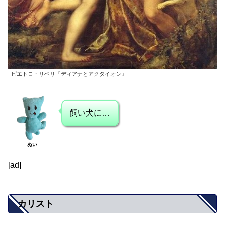
ピエトロ・リベリ『ディアナとアクタイオン』
飼い犬に…
ぬい
[ad]
カリスト