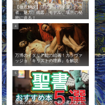
【徹底解説】『アテネの学堂』の作
者、魅力、構図、モデル、場所の秘
密に迫る！
万博のイタリア館の絵画！カラヴァ
ッジョ『キリストの埋葬』を解説
聖書の本ランキング！初心者におす