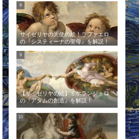
サイゼリヤの天使の絵！ラファエロ
の『システィーナの聖母』を解説！
【サイゼリヤの絵】ミケランジェロ
の『アダムの創造』を解説！