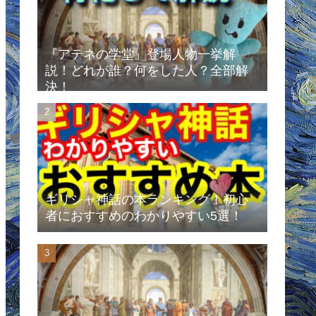
『アテネの学堂』登場人物一挙解
説！どれが誰？何をした人？全部解
決！
ギリシャ神話の本ランキング！初心
者におすすめのわかりやすい5選！