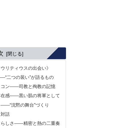
次
マウリティウスの出会い》
―“二つの装い”が語るもの
イコン――司教と殉教の記憶
存在感――黒い肌の将軍として
――“沈黙の舞台”づくり
き対話
トらしさ――精密と熱の二重奏