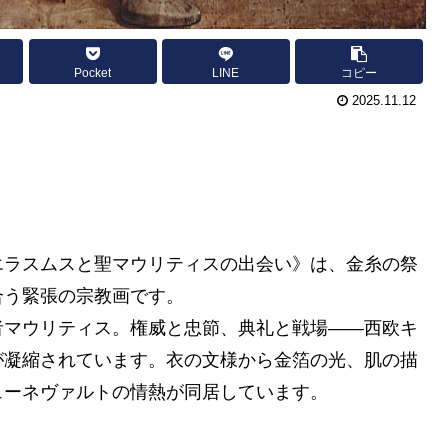
Pocket
LINE
コピー
2025.11.12
エラスムスと聖マウリティスの出会い》は、金糸の祭
合う緊張の宗教画です。
者マウリティス。権威と忠節、典礼と戦場――西欧キ
が凝縮されています。衣の文様から金箔の光、肌の描
ューネヴァルトの情熱が同居しています。