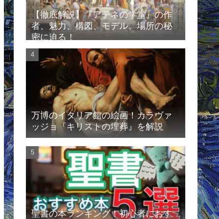
【徹底解説】『アテネの学堂』の作
者、魅力、構図、モデル、場所の秘
密に迫る！
万博のイタリア館の絵画！カラヴァ
ッジョ『キリストの埋葬』を解説
聖書の本ランキング！初心者におす