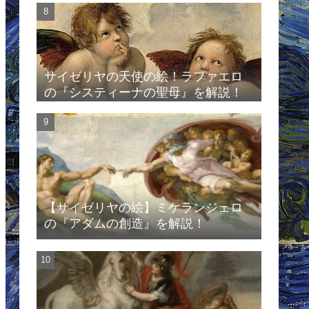
サイゼリヤの天使の絵！ラファエロ
の『システィーナの聖母』を解説！
【サイゼリヤの絵】ミケランジェロ
の『アダムの創造』を解説！