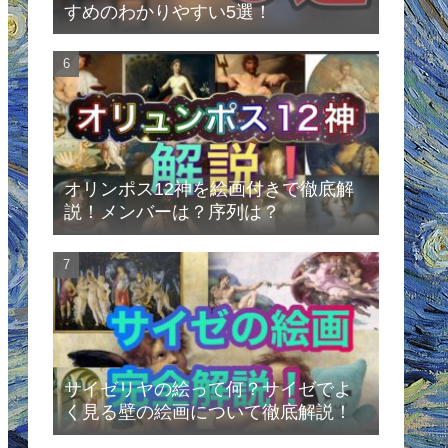
すめのわかりやすい5選！
オリンポス12神を絵画付きで徹底解
説！メンバーは？序列は？
サイゼリヤの絵って何？サイゼでよ
く見る壁の絵画について徹底解説！