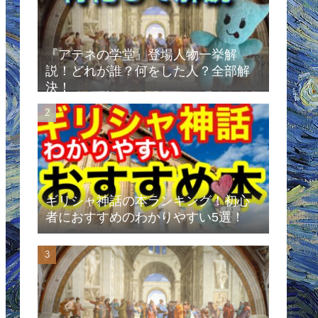
『アテネの学堂』登場人物一挙解
説！どれが誰？何をした人？全部解
決！
ギリシャ神話の本ランキング！初心
者におすすめのわかりやすい5選！