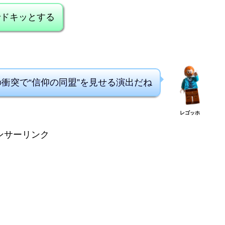
でドキッとする
衝突で“信仰の同盟”を見せる演出だね
レゴッホ
ンサーリンク