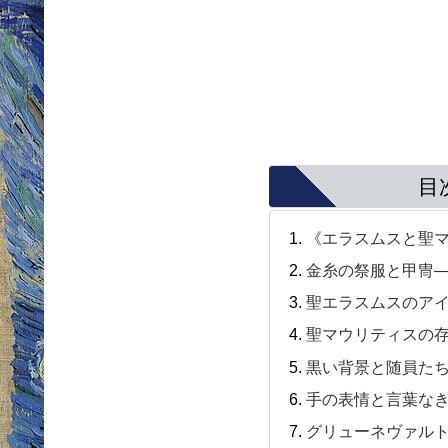
目
《エラスムスと聖
金糸の祭服と甲冑―
聖エラスムスのア
聖マウリティスの
黒い背景と随員たち
手の表情と言葉な
グリューネヴァル