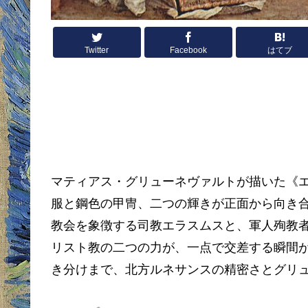
Twitter
Facebook
はてブ
マティアス・グリューネヴァルトが描いた《
服と鋼色の甲冑、二つの輝きが正面から向き
教会を象徴する司教エラスムスと、軍人殉教
リスト教の二つの力が、一点で交差する瞬間
き分けまで、北方ルネサンスの精密さとグリ