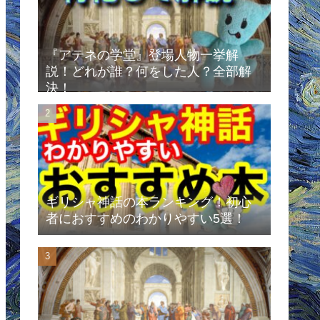
『アテネの学堂』登場人物一挙解
説！どれが誰？何をした人？全部解
決！
ギリシャ神話の本ランキング！初心
者におすすめのわかりやすい5選！