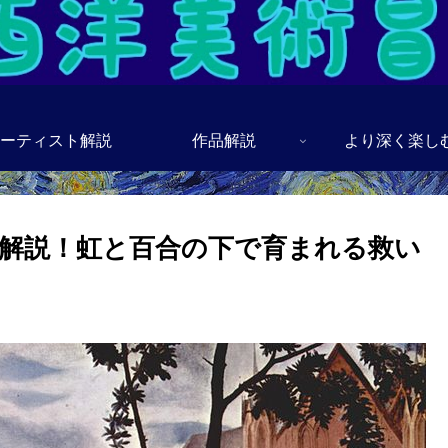
ーティスト解説
作品解説
より深く楽し
解説！虹と百合の下で育まれる救い