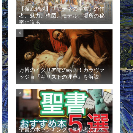
【徹底解説】『アテネの学堂』の作
者、魅力、構図、モデル、場所の秘
密に迫る！
万博のイタリア館の絵画！カラヴァ
ッジョ『キリストの埋葬』を解説
聖書の本ランキング！初心者におす