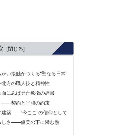
次
かい接触がつくる“聖なる日常”
―北方の職人技と精神性
画面に忍ばせた象徴の辞書
）――契約と平和の約束
建築――“今ここ”の信仰として
らしさ――優美の下に潜む熱