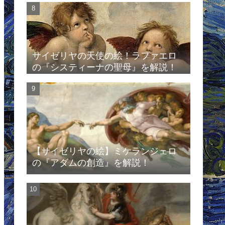
サイゼリヤの天使の絵！ラファエロ
の『システィーナの聖母』を解説！
【サイゼリヤの絵】ミケランジェロ
の『アダムの創造』を解説！