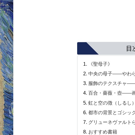
目
《聖母子》
中央の母子――やわら
服飾のテクスチャ―
百合・薔薇・壺――
虹と空の徴（しるし
都市の背景とゴシック
グリューネヴァルト
おすすめ書籍