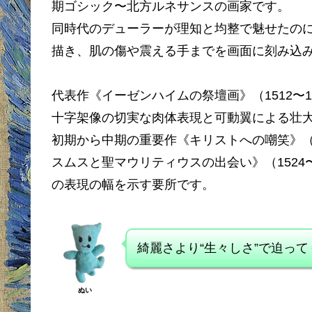
期ゴシック〜北方ルネサンスの画家です。
同時代のデューラーが理知と均整で魅せたの
描き、肌の傷や震える手までを画面に刻み込
代表作《イーゼンハイムの祭壇画》（1512〜
十字架像の切実な肉体表現と可動翼による壮
初期から中期の重要作《キリストへの嘲笑》（
スムスと聖マウリティウスの出会い》（1524
の表現の幅を示す要所です。
綺麗さより“生々しさ”で迫っ
ぬい