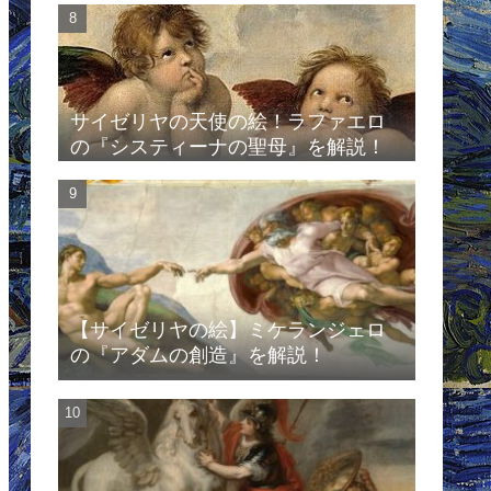
サイゼリヤの天使の絵！ラファエロ
の『システィーナの聖母』を解説！
【サイゼリヤの絵】ミケランジェロ
の『アダムの創造』を解説！