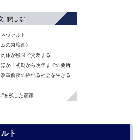
次
ーネヴァルト
イムの祭壇画》
、肉体が極限で交差する
》ほか｜初期から晩年までの要所
教改革前夜の揺れる社会を生きる
ル”を残した画家
ァルト