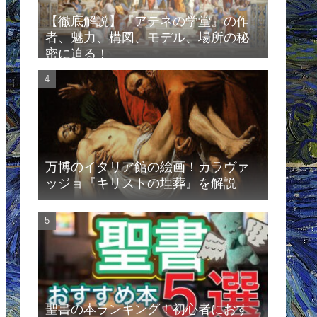
【徹底解説】『アテネの学堂』の作
者、魅力、構図、モデル、場所の秘
密に迫る！
万博のイタリア館の絵画！カラヴァ
ッジョ『キリストの埋葬』を解説
聖書の本ランキング！初心者におす