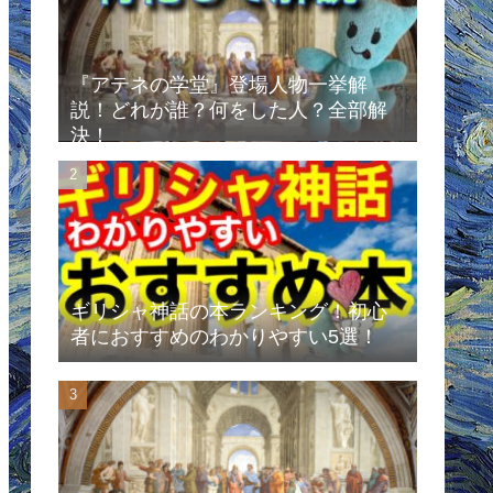
『アテネの学堂』登場人物一挙解
説！どれが誰？何をした人？全部解
決！
ギリシャ神話の本ランキング！初心
者におすすめのわかりやすい5選！