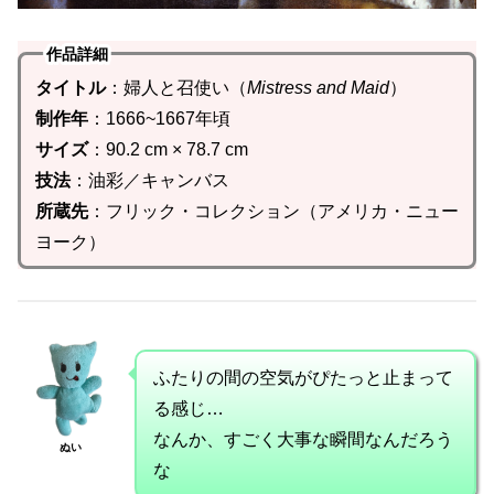
作品詳細
タイトル
：婦人と召使い（
Mistress and Maid
）
制作年
：1666~1667年頃
サイズ
：90.2 cm × 78.7 cm
技法
：油彩／キャンバス
所蔵先
：フリック・コレクション（アメリカ・ニュー
ヨーク）
ふたりの間の空気がぴたっと止まって
る感じ…
なんか、すごく大事な瞬間なんだろう
ぬい
な