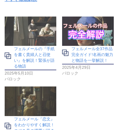
フェルメールの『手紙
フェルメール全37作品
を書く貴婦人と召使
完全ガイド!名画の魅力
い』を解説！緊張が語
と物語を一挙解説！
る物語
2025年4月29日
2025年5月10日
バロック
バロック
フェルメール『恋文』
をわかりやすく解説！