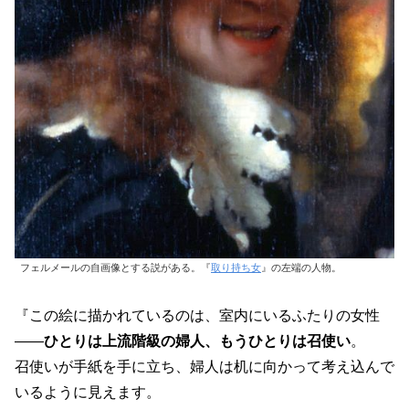
フェルメールの自画像とする説がある。『
取り持ち女
』の左端の人物。
『この絵に描かれているのは、室内にいるふたりの女性
――
ひとりは上流階級の婦人、もうひとりは召使い
。
召使いが手紙を手に立ち、婦人は机に向かって考え込んで
いるように見えます。