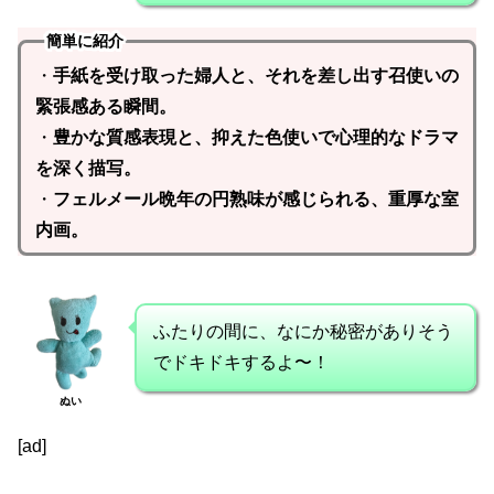
簡単に紹介
・
手紙を受け取った婦人と、それを差し出す召使いの
緊張感ある瞬間。
・
豊かな質感表現と、抑えた色使いで心理的なドラマ
を深く描写。
・
フェルメール晩年の円熟味が感じられる、重厚な室
内画。
ふたりの間に、なにか秘密がありそう
でドキドキするよ〜！
ぬい
[ad]