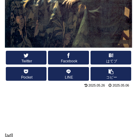
Twitter
Facebook
はてブ
Pocket
LINE
コピー
2025.05.26
2025.05.06
[ad]