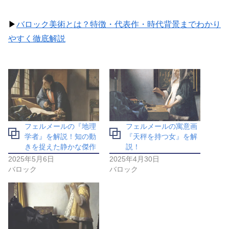
▶
バロック美術とは？特徴・代表作・時代背景までわかり
やすく徹底解説
フェルメールの『地理
フェルメールの寓意画
学者』を解説！知の動
『天秤を持つ女』を解
きを捉えた静かな傑作
説！
2025年5月6日
2025年4月30日
バロック
バロック