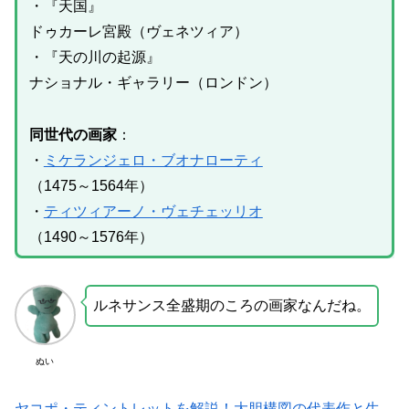
・『天国』
ドゥカーレ宮殿（ヴェネツィア）
・『天の川の起源』
ナショナル・ギャラリー（ロンドン）
同世代の画家
：
・
ミケランジェロ・ブオナローティ
（1475～1564年）
・
ティツィアーノ・ヴェチェッリオ
（1490～1576年）
ルネサンス全盛期のころの画家なんだね。
ぬい
ヤコポ・ティントレットを解説！大胆構図の代表作と生