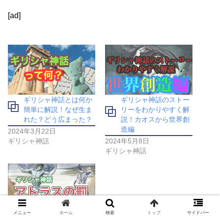
[ad]
ギリシャ神話とは何か
ギリシャ神話のストー
簡単に解説！なぜ生ま
リーをわかりやすく解
れた？どう広まった？
説！カオスから世界創
造編
2024年3月22日
ギリシャ神話
2024年5月8日
ギリシャ神話
メニュー
ホーム
検索
トップ
サイドバー
【ギリシャ神話】アト