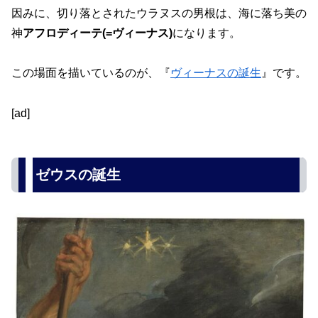
因みに、切り落とされたウラヌスの男根は、海に落ち美の
神
アフロディーテ(=ヴィーナス)
になります。
この場面を描いているのが、『
ヴィーナスの誕生
』です。
[ad]
ゼウスの誕生