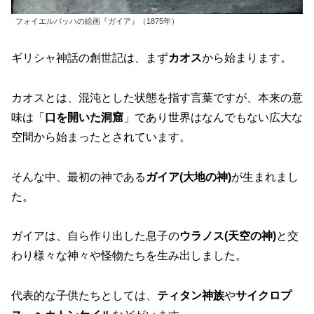
フォイエルバッハの絵画『ガイア』（1875年）
ギリシャ神話の創世記は、まず
カオス
から始まります。
カオスとは、混沌とした状態を指す言葉ですが、本来の意
味は「
口を開いた洞窟
」であり世界はなんでもない広大な
空間から始まったとされています。
そんな中、最初の神である
ガイア(大地の神)
が生まれまし
た。
ガイアは、自ら作り出した息子の
ウラノス(天空の神)
と交
わり様々な神々や怪物たちを生み出しました。
代表的な子供たちとしては、
ティタン神族
や
サイクロプ