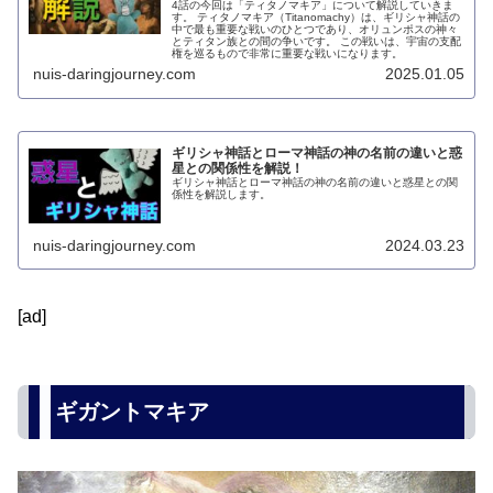
4話の今回は「ティタノマキア」について解説していきま
す。 ティタノマキア（Titanomachy）は、ギリシャ神話の
中で最も重要な戦いのひとつであり、オリュンポスの神々
とティタン族との間の争いです。 この戦いは、宇宙の支配
権を巡るもので非常に重要な戦いになります。
nuis-daringjourney.com
2025.01.05
ギリシャ神話とローマ神話の神の名前の違いと惑
星との関係性を解説！
ギリシャ神話とローマ神話の神の名前の違いと惑星との関
係性を解説します。
nuis-daringjourney.com
2024.03.23
[ad]
ギガントマキア