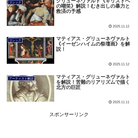
グリューネヴァルト《キリストへ
ゴシック
の嘲笑》解説！むき出しの暴力と
救済の予感
2025.11.12
マティアス・グリューネヴァルト
ゴシック
《イーゼンハイムの祭壇画》を解
説！
2025.11.12
マティアス・グリューネヴァルト
アーティスト解説
を解説！苦難のリアリズムで描く
北方の巨匠
2025.11.11
スポンサーリンク